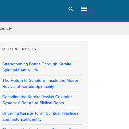
Identity
Type
your
RECENT POSTS
search
query
and
Strengthening Bonds Through Karaite
hit
Spiritual Family Life
enter:
The Return to Scripture: Inside the Modern
Revival of Karaite Spirituality
Decoding the Karaite Jewish Calendar
System: A Return to Biblical Roots
Unveiling Karaite Torah Spiritual Practices
and Historical Identity