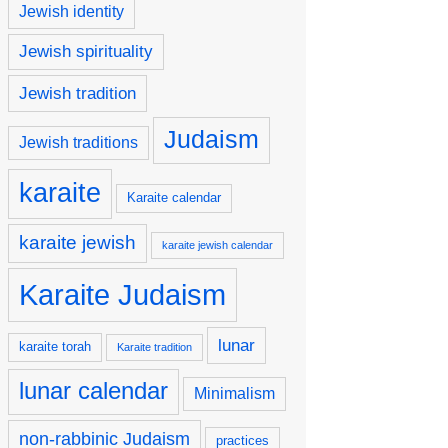
Jewish identity
Jewish spirituality
Jewish tradition
Judaism
Jewish traditions
karaite
Karaite calendar
karaite jewish
karaite jewish calendar
Karaite Judaism
lunar
karaite torah
Karaite tradition
lunar calendar
Minimalism
non-rabbinic Judaism
practices