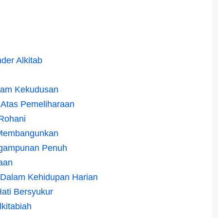
der Alkitab
alam Kekudusan
 Atas Pemeliharaan
 Rohani
g Membangunkan
ngampunan Penuh
aan
l Dalam Kehidupan Harian
ati Bersyukur
kitabiah